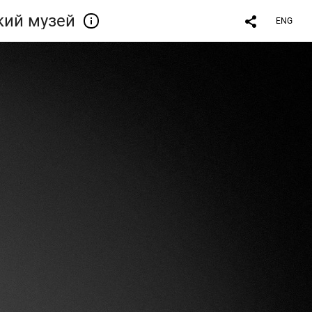
кий музей
ENG