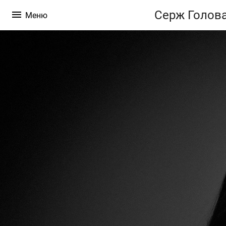
Cерж Голов
Меню